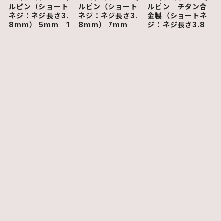
ルピン（ショート
ルピン（ショート
ルピン チタン合
ネジ：ネジ長さ3.
ネジ：ネジ長さ3.
金製（ショートネ
8mm） 5mm 1
8mm） 7mm
ジ：ネジ長さ3.8
4本
（6.3㎜） 14本
mm） 7mm(6.
3mm) 14本
¥3,800
¥3,800
¥5,200
ショップの評価
すべて
33
0
2