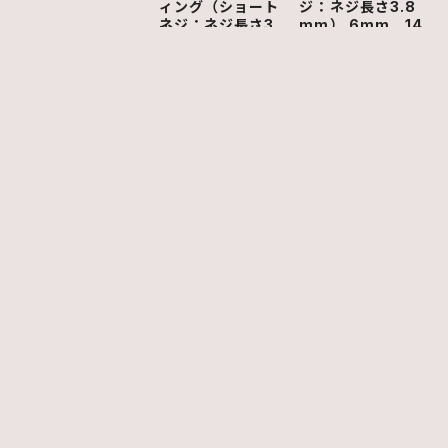
ィング（ショート
ジ：ネジ長さ3.8
ネジ：ネジ長さ3.
mm） 6mm 14
8mm）14本
本
¥9,800
¥2,800
ショップの評価
すべて
33
0
2