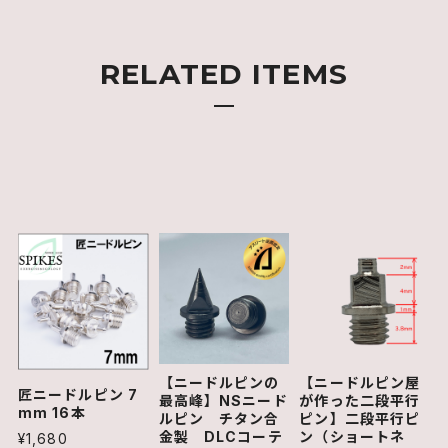
RELATED ITEMS
【ニードルピンの
【ニードルピン屋
匠ニードルピン 7
最高峰】NSニード
が作った二段平行
mm 16本
ルピン チタン合
ピン】二段平行ピ
金製 DLCコーテ
ン（ショートネ
¥1,680