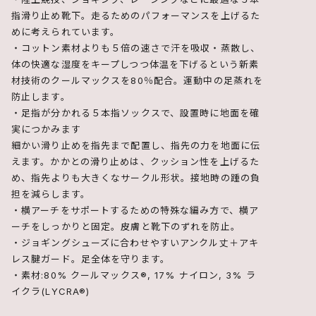
指滑り止め靴下。走るためのパフォーマンスを上げるた
めに考えられています。
・コットン素材よりも５倍の速さで汗を吸収・蒸散し、
体の快適な湿度をキープしつつ体温を下げるという新素
材技術のクールマックスを80％配合。運動中の足蒸れを
防止します。
・足指が分かれる５本指ソックスで、設置時に地面を確
実につかみます
細かい滑り止めを指先まで配置し、指先の力を地面に伝
えます。かかとの滑り止めは、クッション性を上げるた
め、指先よりも大きくなサークル形状。接地時の踵の負
担を減らします。
・横アーチをサポートするための特殊な編み方で、横ア
ーチをしっかりと固定。皮膚と靴下のずれを防止。
・ジョギングシューズに合わせやすいアンクル丈＋アキ
レス腱ガード。足全体を守ります。
・素材:80% クールマックス®, 17% ナイロン, 3% ラ
イクラ(LYCRA®)