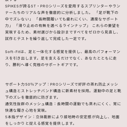
SPIKESが誇るST・PROシリーズを愛用するスプリンターやラン
ナーたちのリアルな声を徹底的に分析しました。 「足が靴下の
中でズレない」 「長時間履いても疲れにくい、適度なサポート
力」 「滑り止めの有無を選べるラインナップ」 これらの要望を
実現するため、素材選びから設計まですべてをゼロから見直し、
試作とテストを繰り返して完成した一足です。
Soft-Fitは、足と一体化する感覚を提供し、最高のパフォーマン
スを引き出します。足を支えるだけでなく、あなたとともに走
り、勝利へ導く究極のサポートギアです。
サポート力50％アップ：PROシリーズで好評の蒸れ防止メッシ
ュ構造とストレッチバンド構造に新素材を採用。運動中の足と靴
下のズレを徹底的に防ぎます。
通気性抜群のメッシュ構造：長時間の運動でも蒸れにくく、常に
快適な履き心地を実現。
5本指デザイン：立体裁断により接地時の安定感が向上し、地面
をしっかりと捉える感覚を提供します。